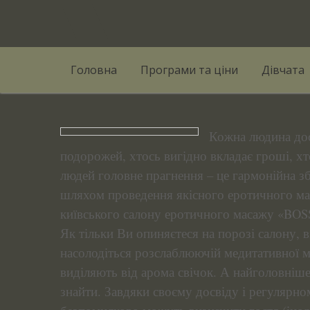
Skip
to
content
Головна
Програми та ціни
Дівчата
Кожна людина дос
подорожей, хтось вигідно вкладає гроші, хт
людей головне прагнення – це гармонійна зба
шляхом проведення якісного еротичного ма
київського салону еротичного масажу «BOS
Як тільки Ви опиняєтеся на порозі салону, 
насолодіться розслаблюючій медитативної 
виділяють від арома свічок. А найголовніше
знайти. Завдяки своєму досвіду і регулярно