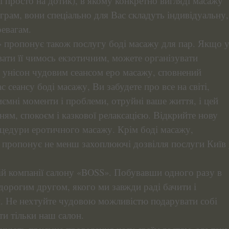
 просто на дотик), в якому конкретно вигляді масажу
грам, вони спеціально для Вас складуть індивідуальну,
евагам.
 пропонує також послугу боді масажу для пар. Якщо 
вати її чимось екзотичним, можете організувати
в унісон чудовим сеансом еро масажу, сповнений
сеансу боді масажу, Ви забудете про все на світі,
иємні моменти і проблеми, отруйні ваше життя, і цей
ям, спокоєм і казкової релаксацією. Відкрийте нову
цедури еротичного масажу. Крім боді масажу,
 пропонує не менш захоплюючі дозвілля послуги Київ
ній компанії салону «BOSS». Побувавши одного разу в
 дорогим другом, якого ми завжди раді бачити і
. Не нехтуйте чудовою можливістю подарувати собі
ти тільки наш салон.