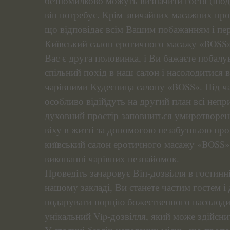
безпомилково можуть визначити гостя (іноді
він потребує. Крім звичайних масажних про
що відповідає всім Вашим побажанням і пер
Київський салон еротичного масажу «BOSS»
Вас є друга половинка, і Ви бажаєте побалу
спільний похід в наш салон і насолодитися 
чарівними Кудесница салону «BOSS». Під час 
особливо відійдуть на другий план всі непр
духовний простір заповниться умиротворенн
віху в житті за допомогою незабутньою про
київський салон еротичного масажу «BOSS»
виконанні чарівних незнайомок.
Проведіть зачаровує Віп-дозвілля в гостин
нашому закладі, Ви станете частим гостем і
подарувати порцію божественного насолоди
унікальний Vip-дозвілля, який може здійсни