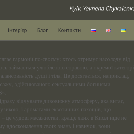
Kyiv, Yevhena Chykalenk
Інтер’єр
Блог
Контакти
ягає гармонії по-своєму: хтось отримує насолоду від
ось займається улюбленою справою, а окремої категорі
лансованість душі і тіла. Це досягається, наприклад,
сажу, здійснюваного сексуальними богинями
S».
відразу відчуваєте дивовижну атмосферу, яка витає,
музикою, і ароматами екзотичних пахощів, що
 – це чудові масажистки, краще яких в Києві ніде не
му вдосконалення своїх знань і навичок, вони