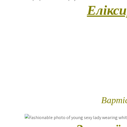
Елікс
(Цей чуттєвий ритуал створений для макси
відчуття. Майстер працює відкрито, з 
моменті — щоб кожен дотик став подією. 
контактом, два етапи глибокого релаксу, а т
інтимної зони та обличчя), що підсилюют
більше, ніж просто масаж – це осо
Трив
Вартіс