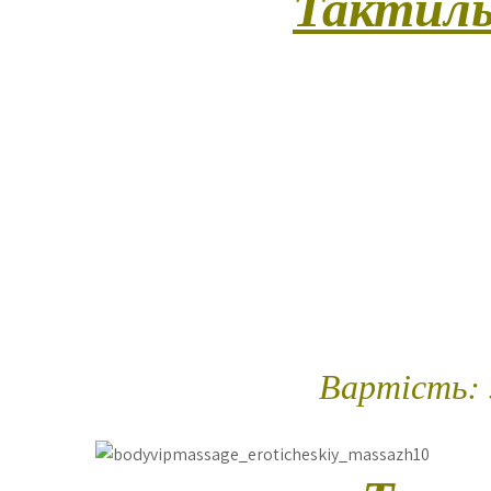
Тактиль
(Цей ритуал створений для глибокого зануре
супроводжує гостя в індивідуальній програ
тілесний контакт із делікатною пластикою ру
майстер працює відкрито, вільно, з повним
для створення атмосфери близькості, теп
сенсорні елементи, що не належать до ін
частиною SPA-ет
Триваліс
Вартість: 3