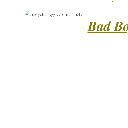
Bad B
(Цей ритуал створений для тих, хто прагн
контролю та поринути у гру владної енерг
витончена — поступово занурює гостя у
позбавлення зору (зав’язування оче
непередбачуваними, кожен рух є викликом
майстер веде, а гість слухає, приймає та 
контакт, психологічна гра та можливість 
масажу до повної відмови від нього на
винагорода. За опір – вишука
Трив