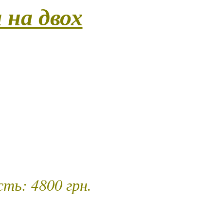
 на двох
яти активнішу участь у процесі тілесної взаємодії та
и та естетики. Цей ритуал передбачає парну динаміку:
ик у світі розслаблення, а й дозволяє вам доторкнути
 тіла у зворотному зв’язку. Ви обидва стаєте частино
иками разом. У програмі — тілесна свобода, гармонійн
ні (крім інтимної зони та обличчя), два етапи чуттєвог
уттів, де ви можете бути як гостем, так і учасником.)
алість – 90 хв.
ть: 4800 грн.