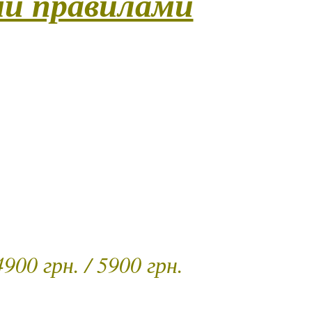
ми правилами
підходом до атмосфери, настрою та глибини відчуттів.
не тільки розслаблення, а й естетичного захоплення
ального вибору: відчутна свобода тіла майстрині чи
стя. Далі слідує класичний масаж у поєднанні з боді-
 елементами глибокого релаксу. У програмі є два етапи
ціальну техніку масажу з використанням професійного
ді-етап з розслабленням. Доповненням стає релакс-маса
стого напою у подарунок.)
ь – 90 хв. / 120 хв.
900 грн. / 5900 грн.