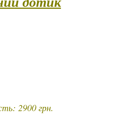
ний дотик
 Програма створена для тих, хто прагне уникнути
євого перформансу, де головну роль грає загадкова
 настроєм вона зав’яже вам очі, щоб посилити всі інші
ним, кожен рух – емоційною хвилею. Програма поєднує
 боді-контакту та сенсорної гри, які допомагають
угу та повернути внутрішню пристрасть до життя. Це
з власною чуттєвістю під керівництвом незнайомки, як
хочете зустріти знову.)
алість – 30 хв.
ть: 2900 грн.