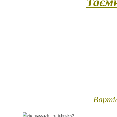
Таєм
(Це ваше побачення із таємничістю.
повсякденності і поринути у світ чутт
майстриня. У легкому образі і з грайливим
відчуття – кожен дотик стане несподіва
делікатний тілесний масаж, елементи
перезавантажити свідомість, зняти напр
більше, ніж масаж – це таємне знайомство 
ви точно за
Трив
Вартіс