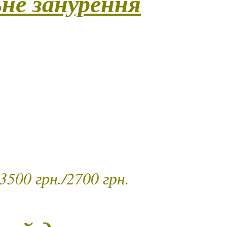
не занурення
ння у світ тілесних відчуттів та розслаблення. Майсте
мі, що поєднує класичні техніки масажу всього тіла та
хів. Особливістю є високий рівень тактильної взаємоді
 прийняттям тіла та довіри до простору. Все продуман
ла та комфорту – дотику, тілесна присутність, легкі
тимної зони та обличчя. Ритуал завершується душем як
апу очищення та оновлення.)
ть – 60 хв./ 30 хв.
500 грн./2700 грн.