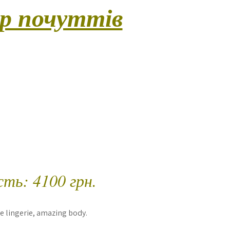
ир почуттів
мального розслаблення та повного занурення у тілесні
повною свободою рухів та абсолютною присутністю в
Програма включає класичний масаж у поєднанні з боді-
акож делікатні поцілунки та дотики до тіла (за винятко
ь сприйняття та дають почуття повного прийняття. Це
бистий ритуал насолоди та тілесної гармонії.)
алість – 75 хв.
ть: 4100 грн.