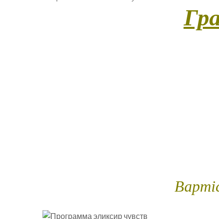
Гра
(Унікальна програма для тих, хто хоче вз
дослідити нові відчуття у просторі довір
майстер супроводжує вас не лише як провідн
до мистецтва масажу, відчуваючи відповідь
процесу, керуючи енергією, ритмом та дот
взаємодія, делікатний дотик до тіла майстри
релаксу. Це не просто масаж – це гра відч
Трив
Вартіс