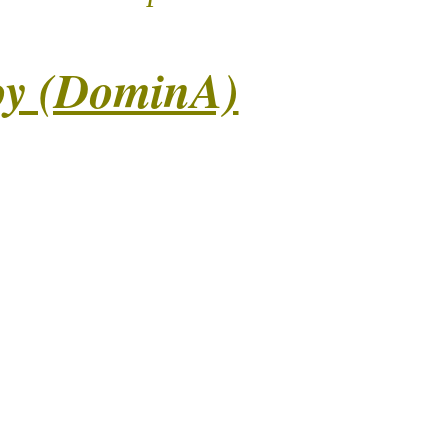
oy (DominA)
е відчути силу жіночого впливу, підкоритися чуттєвому
ії. Майстриня в образі Пані — харизматична, впевнена,
 простір підкорення та сенсорної напруги. Елемент
й) посилює емоційне загострення: дотики стають
 для уяви. Можливі легкі елементи сценарної гри, де
реагує. У програмі – чуттєві техніки впливу, тілесний
самостійно вибрати глибину взаємодії: від делікатного
 користь ролі підкорення. За слухняність – приємна
не покарання, яке не залишить байдужим.)
алість – 60 хв.