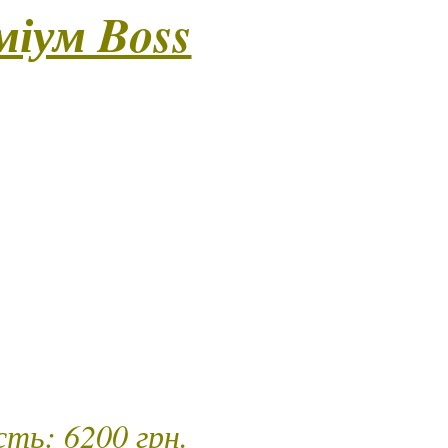
міум Boss
іх поціновувачів глибокого релаксу, вишуканого дотик
ючає класичний масаж у поєднанні з боді-контактом,
ої енергії, зокрема чуттєву зону глибокого розслабленн
ксесуара. Доповнюється стрип-перформансом майстра 
а сприйняття тілесної краси та гармонії. У програму
нальний штрих для глибокого відновлення. За бажанням
орматі другого релаксу або спільного душу разом із
стого напою, приглушене світло та особлива увага до
ожної деталі.)
лість – 120 хв.
ть: 6200 грн.