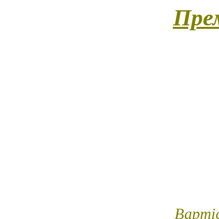
Пре
(Преміальна тілесна церемонія для справжн
та естетичного задоволення. Ритуал вкл
авторські техніки для активізації внутрішнь
з використанням спеціального масажного а
пластичним, витонченим, що налаштовує н
також входить релакс-масаж голови як фі
гостя, завершення може відбуватися у ф
майстром. Атмосферу доповнює келих ігри
к
Трива
Вартіс