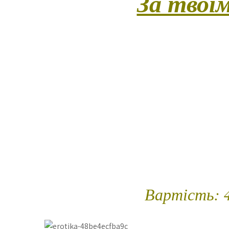
За твої
(Вишуканий тілесний ритуал з особливим 
Програма створена для тих, хто прагне 
моментом. Ритуал починається з персон
чуттєвий стрип-перформанс – на розсуд го
контактом, що гармонійно переплітається з
чуттєвої роботи з тілом, включаючи спе
аксесуара або альтернативно додатковий бо
та келих ігри
Триваліст
Вартість: 4