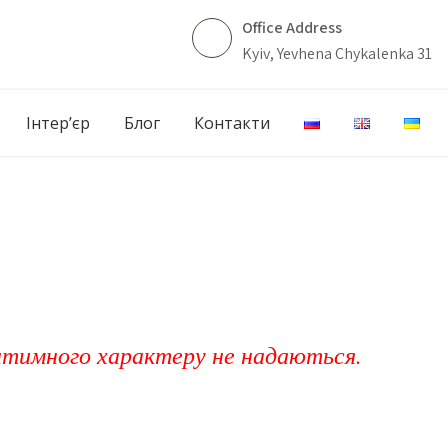
Office Address
Kyiv, Yevhena Chykalenka 31
Інтер’єр
Блог
Контакти
ну Boss виконуються в рамках тілесної
ртної тактильної взаємодії.
інтимного характеру не надаються.