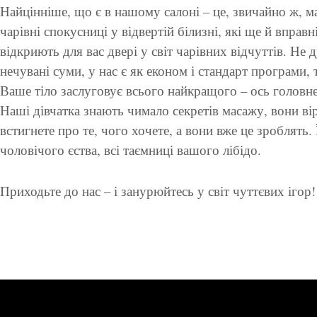
Найцінніше, що є в нашому салоні – це, звичайно ж, м
чарівні спокусниці у відвертій білизні, які ще й вправн
відкриють для вас двері у світ чарівних відчуттів. Не 
нечувані суми, у нас є як економ і стандарт програми, т
Ваше тіло заслуговує всього найкращого – ось головн
Наші дівчатка знають чимало секретів масажу, вони ві
встигнете про те, чого хочете, а вони вже це зроблять.
чоловічого єства, всі таємниці вашого лібідо.
Приходьте до нас – і занурюйтесь у світ чуттєвих ігор!