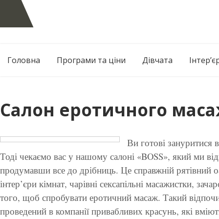
Skip
to
content
Головна
Програми та ціни
Дівчата
Інтер’є
Салон еротичного маса
Ви готові зануритися в
Тоді чекаємо вас у нашому салоні «BOSS», який ми ві
продумавши все до дрібниць. Це справжній рятівний о
інтер’єри кімнат, чарівні сексапільні масажистки, зача
того, щоб спробувати еротичний масаж. Такий відпочи
проведений в компанії привабливих красунь, які вмію