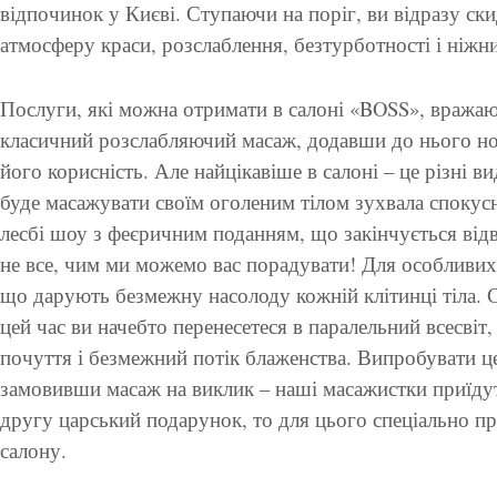
відпочинок у Києві. Ступаючи на поріг, ви відразу скид
атмосферу краси, розслаблення, безтурботності і ніжни
Послуги, які можна отримати в салоні «BOSS», вражаю
класичний розслабляючий масаж, додавши до нього но
його корисність. Але найцікавіше в салоні – це різні в
буде масажувати своїм оголеним тілом зухвала спокусниц
лесбі шоу з феєричним поданням, що закінчується від
не все, чим ми можемо вас порадувати! Для особливих ц
що дарують безмежну насолоду кожній клітинці тіла. С
цей час ви начебто перенесетеся в паралельний всесвіт,
почуття і безмежний потік блаженства. Випробувати це
замовивши масаж на виклик – наші масажистки приїдут
другу царський подарунок, то для цього спеціально п
салону.