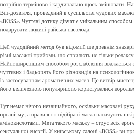
потрібно терміново і кардинально щось змінювати. 
Віп-дозвілля, проведений в суспільстві чудових маса
«BOSS». Чуттєві дотику дівчат є унікальним способом з
подарувати людині райська насолода.
Цей чудодійний метод був відомий ще древнім знахарів
різні масажні прийоми, що сприяють не тільки релаксу
Найпоширенішим способом розслаблення вважається е
чуттєвих і бадьорять його різновидів на психологічно
із застосуванням ароматичних масел. Це витвір мистец
його величезною популярністю користувалися королівсь
Тут немає нічого незвичайного, оскільки масовані рух
організму, а правильно підібрані масла насичують шкі
амінокислотами. Мета такого масажу – струс всіх еро
сексуальної енергії. У київському салоні «BOSS» ви про