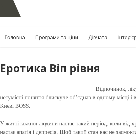
Skip
to
content
Головна
Програми та ціни
Дівчата
Інтер’є
Еротика Віп рівня
Відпочинок, лік
несумісні поняття блискуче об’єднав в одному місці і
Києві BOSS.
У житті кожної людини настає такий період, коли від 
настає апатія і депресія. Щоб такий стан вас не засмок