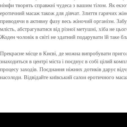
німфи творять справжні чудеса з вашим тілом. Як екз
еротичний масаж також для дівчат. Злиття гарячих жіно
приводячи в активну фазу весь жіночий організм. Забу
млість, абстрагуватися від різної метушні, хіба не цьо
Жоден чоловік в світі не здатний подарувати їй таке б
Прекрасне місце в Києві, де можна випробувати приг
знаходиться в центрі міста і поєднує в собі цілий комп
процесу заходів. Поєднання ніжних дотиків дарує від
насолоди. Відвідайте київський салон еротичного маса