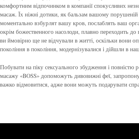
комфортним відпочинком в компанії спокусливих нез
масаж. Їх ніжні дотики, як бальзам вашому порушеній
моментально взбурлят вашу кров, послаблять ваш організ
окрім божественного насолоди, плавно переходить до 
ви ймовірно ще не відчували в житті, оскільки вони о
покоління в покоління, модернізувалися і дійшли в наш
Побувати на піку сексуального збудження і повністю р
масажу «BOSS» допоможуть дивовижні феї, запропонув
важко відмовитися, адже вони можуть подарувати спр