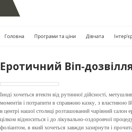
Skip
to
content
Головна
Програми та ціни
Дівчата
Інтер’є
Еротичний Віп-дозвілля
Іноді хочеться втекти від рутинної дійсності, метушл
моментів і потрапити в справжню казку, з властивою їй
в центрі нашої столиці розташований чарівний салон 
цілком відноситься і до лікувально-оздоровчої проце
фоліантом, в який хочеться завжди зазирнути і прочит