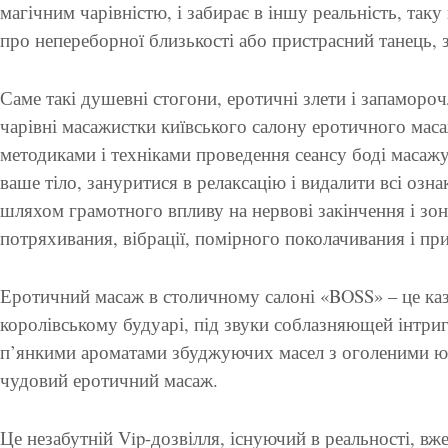
магічним чарівністю, і забирає в іншу реальність, таку
про непереборної близькості або пристрасний танець,
Саме такі душевні стогони, еротичні злети і запамор
чарівні масажистки київського салону еротичного ма
методиками і техніками проведення сеансу боді маса
ваше тіло, зануритися в релаксацію і видалити всі озн
шляхом грамотного впливу на нервові закінчення і зо
потряхивания, вібрації, помірного поколачивания і п
Еротичний масаж в столичному салоні «BOSS» – це казк
королівському будуарі, під звуки соблазняющей інтри
п’янкими ароматами збуджуючих масел з оголеними 
чудовий еротичний масаж.
Це незабутній Vip-дозвілля, існуючий в реальності, вж