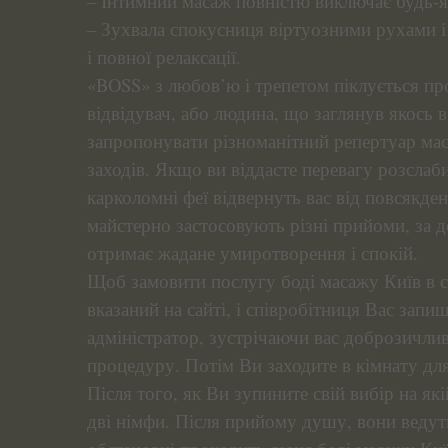
– Інтимний масаж повністю виключає будь-я
– Зухвала спокусниця віртуозними рухами і
і повної релаксації.
«BOSS» з любов’ю і трепетом піклується пр
відвідувач, або людина, що заглянув якось
запропонувати різноманітний репертуар ма
заходів. Якщо ви віддасте перевагу розсла
карколомні феї відвернуть вас від повсякд
майстерно застосовують різні прийоми, за 
отримає жадане умиротворення і спокій.
Щоб замовити послугу боді масажу Київ в с
вказаний на сайті, і співробітниця Вас зап
адміністратор, зустрічаючи вас доброзичли
процедуру. Потім Ви заходите в кімнату дл
Після того, як Ви зупините свій вибір на які
дві німфи. Після прийому душу, вони ведуть