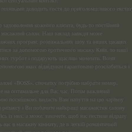
кої сексуальний контакт;
 техніками доводить гостя до приголомшливого екстаз
о задоволення кожного клієнта, будь-то постійний
 в масажний салон. Наш заклад завжди може
сажних програм, розважальних шоу та інших цікавих
битися за допомогою еротичного масажу Київ, то наші
енних турбот і подарують щасливі моменти. Вони
допомогою яких відвідувач гарантовано розслабиться і
алоні «BOSS», спочатку потрібно набрати номер,
ише на оптимальне для Вас час. Потім важливий
вою посмішкою, видасть Вам напуття на цю чарівну
я релаксу і Ви побачите найкращі масажистки салону.
йсь із них, а може, захочете, щоб вас пестили відразу
 вас в масажну кімнату, де в легкій романтичній