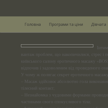
Skip
to
content
Головна
Програми та ціни
Дівчата
Інтим
вантаж проблем, що накопичилися, стрес і 
київського салону еротичного масажу «BOSS
відпочив і задоволеним від проведеного сеа
У чому ж полягає секрет еротичного масажу
– Масаж здійснює абсолютно гола виконавиц
тілесний контакт;
– Незнайомка з чудовими формами проводит
частинами свого спокусливого тіла;