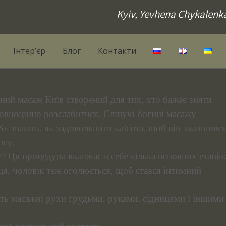
Kyiv, Yevhena Chykalenk
Інтер’єр
Блог
Контакти
ний масаж Київ створений для тих, хто бажає зняти
повноцінно розслабитися. Сліпучі богині масажу
» знають, як задовольнити клієнта, щоб він залишивс
нсу.
? Ця процедура включає в себе кілька основних етапів:
я, чоловік теж оголюється, щоб стався інтимний
ь масажні рухи грудьми, руками, сідницями і іншими