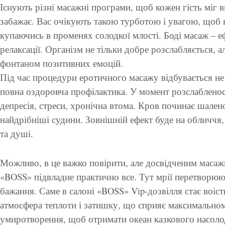
Існують різні масажні програми, щоб кожен гість міг
забажає. Вас очікують такою турботою і увагою, щоб 
купаючись в променях солодкої млості. Боді масаж – е
релаксації. Організм не тільки добре розслабляється, а
фонтаном позитивних емоцій.
Під час процедури еротичного масажу відбувається не 
повна оздоровча профілактика. У момент розслабленос
депресія, стреси, хронічна втома. Кров починає шален
найдрібніші судини. Зовнішній ефект буде на обличчя,
та душі.
Можливо, в це важко повірити, але досвідченим масаж
«BOSS» підвладне практично все. Тут мрії перетворюють
бажання. Саме в салоні «BOSS» Vip-дозвілля стає воіс
атмосфера теплоти і затишку, що сприяє максимально
умиротворення, щоб отримати океан казкового насоло