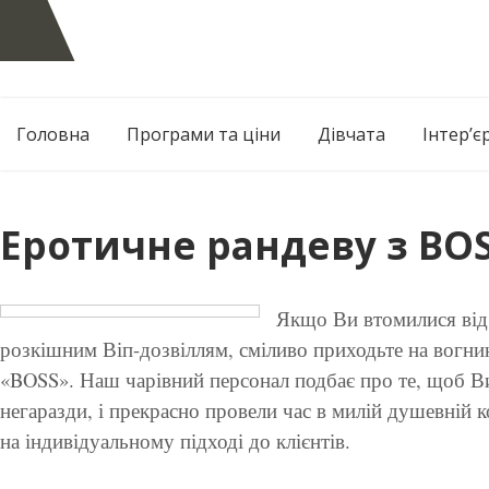
Skip
to
content
Головна
Програми та ціни
Дівчата
Інтер’є
Еротичне рандеву з BOSS
Якщо Ви втомилися від 
розкішним Віп-дозвіллям, сміливо приходьте на вогни
«BOSS». Наш чарівний персонал подбає про те, щоб Ви 
негаразди, і прекрасно провели час в милій душевній 
на індивідуальному підході до клієнтів.