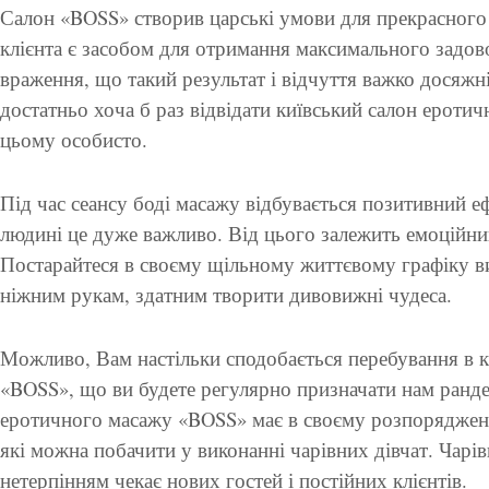
Салон «BOSS» створив царські умови для прекрасного
клієнта є засобом для отримання максимального задов
враження, що такий результат і відчуття важко досяжні
достатньо хоча б раз відвідати київський салон ероти
цьому особисто.
Під час сеансу боді масажу відбувається позитивний еф
людині це дуже важливо. Від цього залежить емоційний
Постарайтеся в своєму щільному життєвому графіку вид
ніжним рукам, здатним творити дивовижні чудеса.
Можливо, Вам настільки сподобається перебування в 
«BOSS», що ви будете регулярно призначати нам ранде
еротичного масажу «BOSS» має в своєму розпорядженні
які можна побачити у виконанні чарівних дівчат. Чарі
нетерпінням чекає нових гостей і постійних клієнтів.