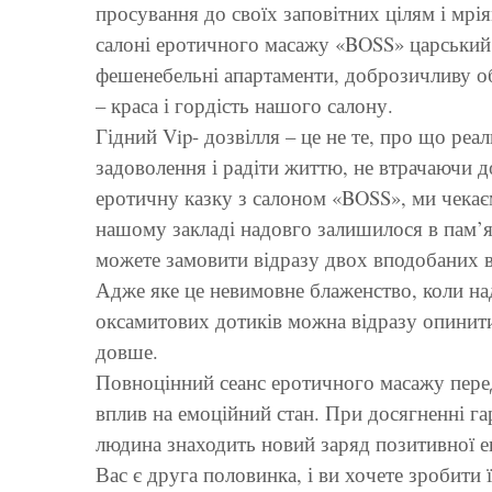
просування до своїх заповітних цілям і мрія
салоні еротичного масажу «BOSS» царський 
фешенебельні апартаменти, доброзичливу о
– краса і гордість нашого салону.
Гідний Vip- дозвілля – це не те, про що ре
задоволення і радіти життю, не втрачаючи 
еротичну казку з салоном «BOSS», ми чека
нашому закладі надовго залишилося в пам’ят
можете замовити відразу двох вподобаних в
Адже яке це невимовне блаженство, коли на
оксамитових дотиків можна відразу опинити
довше.
Повноцінний сеанс еротичного масажу передб
вплив на емоційний стан. При досягненні гар
людина знаходить новий заряд позитивної ен
Вас є друга половинка, і ви хочете зробити 