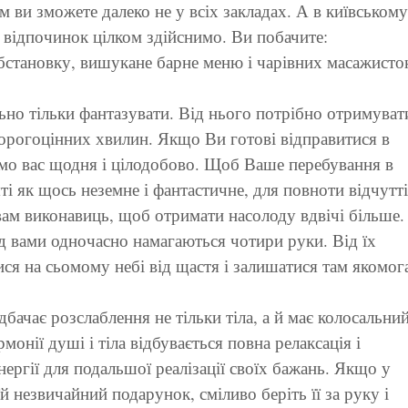
м ви зможете далеко не у всіх закладах. А в київському
відпочинок цілком здійснимо. Ви побачите:
бстановку, вишукане барне меню і чарівних масажисто
ально тільки фантазувати. Від нього потрібно отримуват
дорогоцінних хвилин. Якщо Ви готові відправитися в
ємо вас щодня і цілодобово. Щоб Ваше перебування в
і як щось неземне і фантастичне, для повноти відчутт
ам виконавиць, щоб отримати насолоду вдвічі більше.
д вами одночасно намагаються чотири руки. Від їх
ся на сьомому небі від щастя і залишатися там якомог
ачає розслаблення не тільки тіла, а й має колосальни
монії душі і тіла відбувається повна релаксація і
ергії для подальшої реалізації своїх бажань. Якщо у
їй незвичайний подарунок, сміливо беріть її за руку і