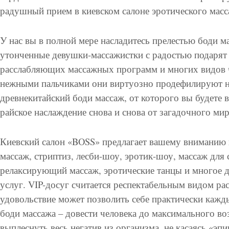
радушный прием в киевском салоне эротического мас
У нас вы в полной мере насладитесь прелестью боди м
утонченные девушки-массажистки с радостью подарят 
расслабляющих массажных программ и многих видов 
нежными пальчиками они виртуозно продефилируют 
древнекитайский боди массаж, от которого вы будете в
райское наслаждение снова и снова от загадочного ми
Киевский салон «BOSS» предлагает вашему вниманию 
массаж, стриптиз, лесби-шоу, эротик-шоу, массаж для
релаксирующий массаж, эротические танцы и многое д
услуг. VIP-досуг считается респектабельным видом рас
удовольствие может позволить себе практически кажд
боди массажа – довести человека до максимального в
выплеснуть весь негатив из организма, не касаясь «эп