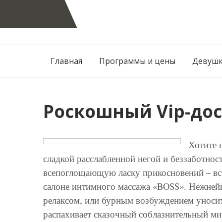
Перейти
к
содержанию
Главная
Программы и цены
Девуш
Роскошный Vip-дос
Хотите 
сладкой расслабленной негой и беззаботнос
всепоглощающую ласку прикосновений – все
салоне интимного массажа «BOSS». Нежней
релаксом, или бурным возбуждением уноси
распахивает сказочный соблазнительный ми