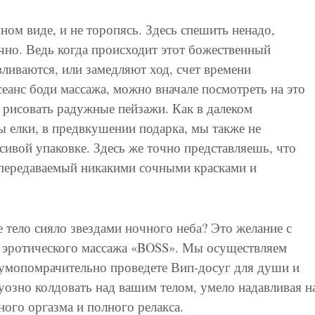
ом виде, и не торопясь. Здесь спешить ненадо,
чно. Ведь когда происходит этот божественный
ливаются, или замедляют ход, счет времени
еанс боди массажа, можно вначале посмотреть на это
 рисовать радужные пейзажи. Как в далеком
ы елки, в предвкушении подарка, мы также не
сивой упаковке. Здесь же точно представляешь, что
епередаваемый никакими сочными красками и
 тело сияло звездами ночного неба? Это желание с
н эротического массажа «BOSS». Мы осуществляем
 умопомрачительно проведете Вип-досуг для души и
уозно колдовать над вашим телом, умело надавливая н
ного оргазма и полного релакса.